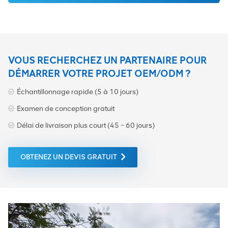
portefeuille comprend des
noms très connus de
l'industrie, tels que Nokia,
Huawei, ZTE, Siemens,
Nortel, Ericsson, Alcatel,
Lucent, etc. Nous avons
VOUS RECHERCHEZ UN PARTENAIRE POUR
beaucoup d'inventaire,
DÉMARRER VOTRE PROJET OEM/ODM ?
merci beaucoup de le
partager avec les clients.
Échantillonnage rapide (5 à 10 jours)
Examen de conception gratuit
Délai de livraison plus court (45 ~ 60 jours)
OBTENEZ UN DEVIS GRATUIT