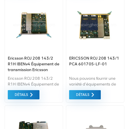
équipements du marché
équipements du marché
vert du la plus haute qualité
vert du la plus haute qualité
et la protection de
et la protection de
l'environnement. Tout cela
l'environnement. Tout cela
est fourni au meilleur prix
est fourni au meilleur prix
possible.
possible.
Ericsson ROJ 208 143/2
ERICSSON ROJ 208 143/1
R1H IBENv4 Équipement de
PCA 601705-LF-01
transmission Ericsson
Ericsson ROJ 208 143/2
Nous pouvons fournir une
R1H IBENv4 Équipement de
variété d’équipements de
transmission Ericsson
transmission Ericsson neufs
DÉTAILS
DÉTAILS
Description du produit Que
et d’occasion pour Ericsson
vous ayez besoin de
tel qu'Ericsson ROJ 208
nouveaux produits ou de
143/1 Si vous avez d'autres
produits rénovés, la
besoins, veuillez faites-nous
garantie complète est la
savoir le modèle spécifique.
norme. Nous achetons