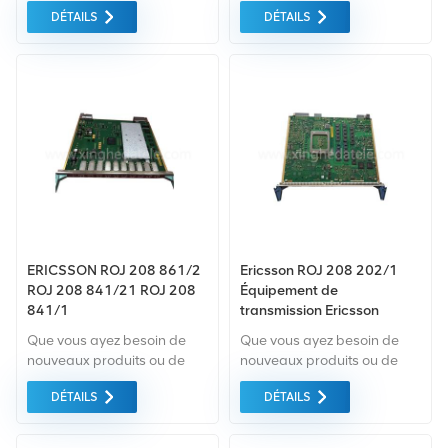
produits rénovés, il faut une
produits rénovés, il faut une
DÉTAILS
DÉTAILS
approche globale garantie
approche globale Garantie
comme norme. Tous ces
comme norme. Nous
éléments sont fournis au
achetons uniquement des
meilleur prix possible.
équipements du marché
vert du la plus haute qualité
et la protection de
l'environnement. Tout cela
est fourni au meilleur prix
possible.
ERICSSON ROJ 208 861/2
Ericsson ROJ 208 202/1
ROJ 208 841/21 ROJ 208
Équipement de
841/1
transmission Ericsson
Que vous ayez besoin de
Que vous ayez besoin de
nouveaux produits ou de
nouveaux produits ou de
produits rénovés, il faut une
produits rénovés, il faut une
DÉTAILS
DÉTAILS
approche globale Garantie
approche globale Garantie
comme norme. Nous
comme norme. Nous
achetons uniquement des
achetons uniquement des