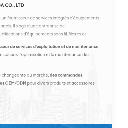
 CO., LTD
 un fournisseur de services intégrés d'équipements
els. Il s'agit d'une entreprise de
ifications d'équipements sans fil, filaires et
entreprise dispose de deux entrepôts intelligents et de
sseur de services d'exploitation et de maintenance
 à Changsha et à Hong Kong. En 2016, nous avons
ications, l'optimisation et la maintenance des
ational à Changsha, en Chine. Basés en Chine, nous
nales en Asie du Sud-Est, en Europe, aux États-Unis,
ons des stations de base et fournissons aux
e changeante du marché,
des commandes
mmunications régionaux des services de
sées OEM/ODM
pour divers produits et accessoires
de maintenance complets tels que la transmission,
dules optiques, câbles, bornes et matériaux
sseurs de services incluent Nokia, Ericsson, Huawei,
ns et Lucent. Nous élargirons notre part de marché
e haute qualité, des services de haute qualité, des