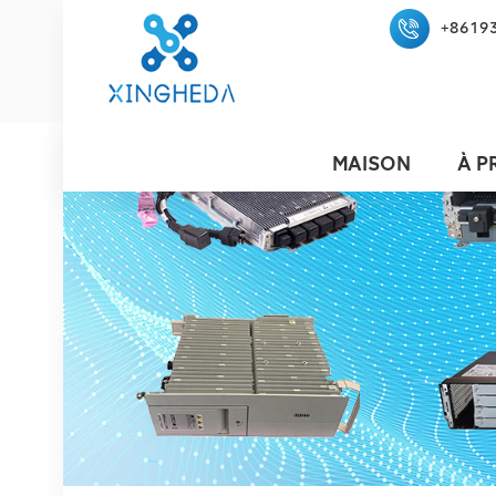
+8619
MAISON
À P