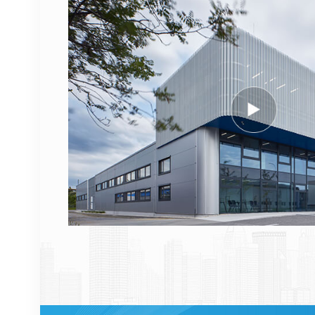
AHEGC 474914A
AirScale RRH 4T4R RRU
VOIR LES DÉTAILS
Câble fibre optique
NOKIA FUFAS
473288A.102 LC OD-LC
OD double 2m
VOIR LES DÉTAILS
1662SMC 3AL98324AA
SYNTH4V2 pour
équipement de
communication Alcatel
VOIR LES DÉTAILS
Lucent
ERICSSON 2212 B31