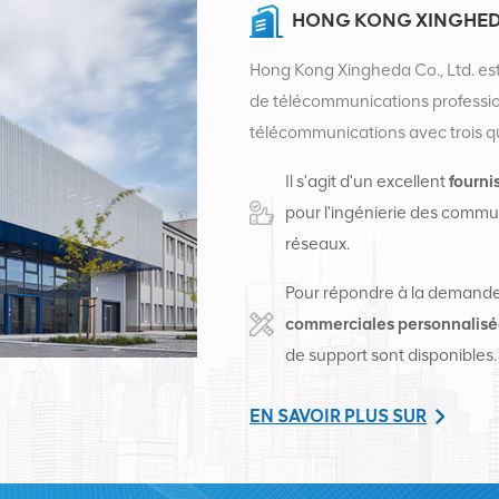
HONG KONG XINGHEDA
Hong Kong Xingheda Co., Ltd. est
de télécommunications professionn
télécommunications avec trois qual
auxiliaires. À l'heure actuelle, l'
Il s'agit d'un excellent
fourni
centres de distribution d'usine
pour l'ingénierie des commun
créé un siège commercial intern
réseaux.
exerçons des activités internatio
en Afrique et en Russie, fourniss
Pour répondre à la demand
principaux opérateurs de téléco
commerciales personnali
transformation d'équipement et 
de support sont disponibles.
l'alimentation électrique, les mo
auxiliaires de support. Les fourni
EN SAVOIR PLUS SUR
ZTE, Bell, Alcatel, Nortel, Sieme
international avec des produits d