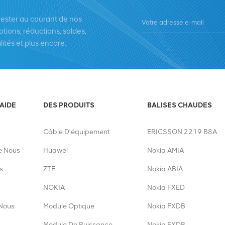
prix raisonnables et une livraison
rester au courant de nos
tions, réductions, soldes,
lités et plus encore.
'AIDE
DES PRODUITS
BALISES CHAUDES
Câble D'équipement
ERICSSON 2219 B8A
e Nous
Huawei
Nokia AMIA
s
ZTE
Nokia ABIA
NOKIA
Nokia FXED
Nous
Module Optique
Nokia FXDB
Module De Puissance
Nokia FXDB