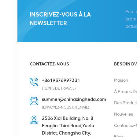
KRC 161 893/1 Unité
radio à distance
Pour 
INSCRIVEZ-VOUS À LA
promo
NEWSLETTER
VOIR LES DÉTAILS
actua
HUAWEI RRU5909
02311TBD
WD5M215909GB pour
CONTACTEZ-NOUS
BESOIN D\
multimode 2100 MHz
VOIR LES DÉTAILS
(2*60 W)
+8619376997331
Maison
HUAWEI UBBPg1a
(TEMPS DE TRAVAIL)
À Propos D
03050BYF pour bande
summer@chinaxingheda.com
de base Huawei BBU
Des Produit
(ENVOYEZ-NOUS UN EMAIL)
3900
VOIR LES DÉTAILS
Nouvelles
2506 Xidi Building, No. 8
Fenglin Third Road,Yuelu
Contactez-
District, Changsha City,
Redresseur Eltek
Blog