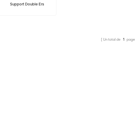
Support Double Ers
Un total de
1
page