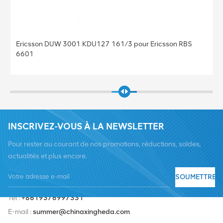
 DUW 3001 KDU127 161/3 pour Ericsson RBS
Station de ba
base 5212 KD
Ericsson
INSCRIVEZ-VOUS À LA NEWSLETTER
Pour rester au courant de nos promotions, réductions, soldes,
actualités et plus encore.
SOUMETTRE
Tél :
+8619376997331
E-mail :
summer@chinaxingheda.com