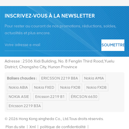
INSCRIVEZ-VOUS À LA NEWSLETTER
Pour rester au courant de nos promotions, réductions, soldes,
actualités et plus encore.
SOUMETTRE
Tél :
+8619376997331
E-mail :
summer@chinaxingheda.com
Adresse : 2506 Xidi Building, No. 8 Fenglin Third Road,Yuelu
District, Changsha City, Hunan Province
Balises chaudes :
ERICSSON 2219 B8A
Nokia AMIA
Nokia ABIA
Nokia FXED
Nokia FXDB
Nokia FXDB
NOKIA ASIE
Ericsson 2219 B1
ÉRICSON 6630
Ericsson 2219 B3A
© 2026 Hong Kong xingheda Co., Ltd.Tous droits réservés.
Plan du site
|
Xml
|
politique de confidentialité
|