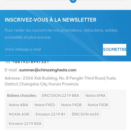
INSCRIVEZ-VOUS À LA NEWSLETTER
Pour rester au courant de nos promotions, réductions, soldes,
actualités et plus encore.
SOUMETTRE
Tél :
+8619376997331
E-mail :
summer@chinaxingheda.com
Adresse : 2506 Xidi Building, No. 8 Fenglin Third Road,Yuelu
District, Changsha City, Hunan Province
Balises chaudes :
ERICSSON 2219 B8A
Nokia AMIA
Nokia ABIA
Nokia FXED
Nokia FXDB
Nokia FXDB
NOKIA ASIE
Ericsson 2219 B1
ÉRICSON 6630
Ericsson 2219 B3A