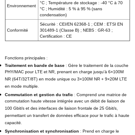
°C ; Température de stockage : -40 °C à 70
Environnement
°C ; Humidité : 5 % à 95 % (sans
condensation)
Sécurité : CEI/EN 62368-1 ; CEM : ETSI EN
Conformité
301489-1 (Classe B) ; NEBS : GR-63 ;
Certification : CE
Fonctions principales :
Traitement en bande de base
: Gère le traitement de la couche
PHY/MAC pour LTE et NR, prenant en charge jusqu'à 6×100M
NR (64T/32T/8T) en mode unique ou 3×100M NR + 9×20M LTE
en mode multiple.
Commutation et gestion du trafic
: Comprend une matrice de
commutation haute vitesse intégrée avec un débit de liaison de
100 Gbit/s et des interfaces de liaison frontale de 25 Gbit/s,
permettant un transfert de données efficace pour le trafic à haute
capacité.
Synchronisation et synchronisation
: Prend en charge le