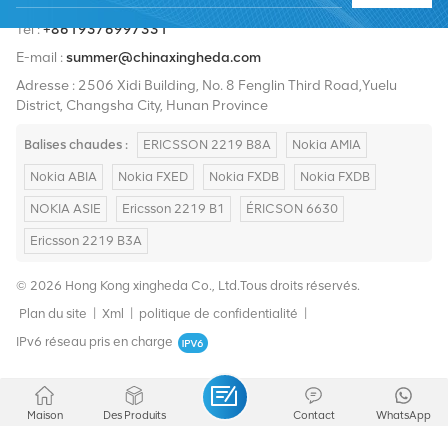
Tél :
+8619376997331
E-mail :
summer@chinaxingheda.com
Adresse : 2506 Xidi Building, No. 8 Fenglin Third Road,Yuelu
District, Changsha City, Hunan Province
Balises chaudes :
ERICSSON 2219 B8A
Nokia AMIA
Nokia ABIA
Nokia FXED
Nokia FXDB
Nokia FXDB
NOKIA ASIE
Ericsson 2219 B1
ÉRICSON 6630
Ericsson 2219 B3A
© 2026 Hong Kong xingheda Co., Ltd.Tous droits réservés.
Plan du site
|
Xml
|
politique de confidentialité
|
IPv6 réseau pris en charge
Maison
Des Produits
Contact
WhatsApp