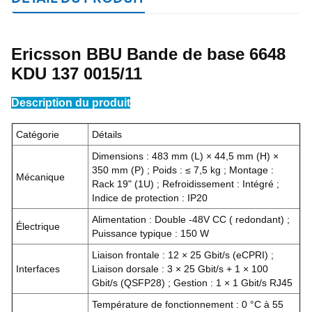
Ericsson BBU Bande de base 6648
KDU 137 0015/11
Description du produit
Catégorie
Détails
Dimensions : 483 mm (L) × 44,5 mm (H) ×
350 mm (P) ; Poids : ≤ 7,5 kg ; Montage :
Mécanique
Rack 19" (1U) ; Refroidissement : Intégré ;
Indice de protection : IP20
Alimentation : Double -48V CC (
redondant) ;
Électrique
Puissance typique : 150 W
Liaison frontale : 12 × 25 Gbit/s (eCPRI) ;
Interfaces
Liaison dorsale : 3 × 25 Gbit/s + 1 × 100
Gbit/s (QSFP28) ; Gestion : 1 × 1 Gbit/s RJ45
Température de fonctionnement : 0 °C à 55