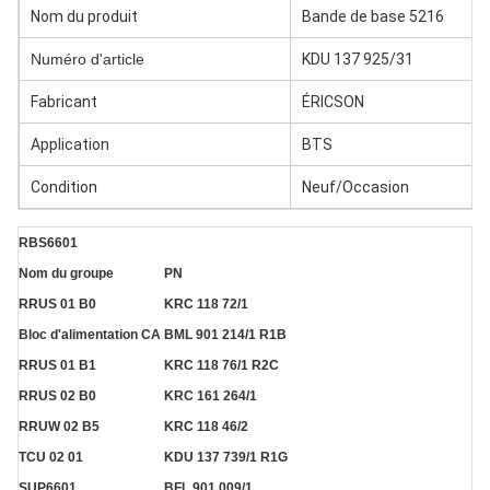
Nom du produit
Bande de base 5216
Numéro d'article
KDU 137 925/31
Fabricant
ÉRICSON
Application
BTS
Condition
Neuf/Occasion
RBS6601
Nom du groupe
PN
RRUS 01 B0
KRC 118 72/1
Bloc d'alimentation CA
BML 901 214/1 R1B
RRUS 01 B1
KRC 118 76/1 R2C
RRUS 02 B0
KRC 161 264/1
RRUW 02 B5
KRC 118 46/2
TCU 02 01
KDU 137 739/1 R1G
SUP6601
BFL 901 009/1