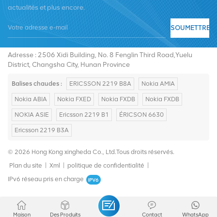
actualités et plus encore.
SOUMETTRE
Tél :
+8619376997331
E-mail :
summer@chinaxingheda.com
Adresse : 2506 Xidi Building, No. 8 Fenglin Third Road,Yuelu
District, Changsha City, Hunan Province
Balises chaudes :
ERICSSON 2219 B8A
Nokia AMIA
Nokia ABIA
Nokia FXED
Nokia FXDB
Nokia FXDB
NOKIA ASIE
Ericsson 2219 B1
ÉRICSON 6630
Ericsson 2219 B3A
© 2026 Hong Kong xingheda Co., Ltd.Tous droits réservés.
Plan du site
|
Xml
|
politique de confidentialité
|
IPv6 réseau pris en charge
Maison
Des Produits
Contact
WhatsApp