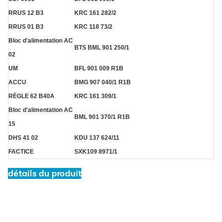
RRUS 12 B3
KRC 161 282/2
RRUS 01 B3
KRC 118 73/2
Bloc d'alimentation AC
BTS BML 901 250/1
02
UM
BFL 901 009 R1B
ACCU
BMG 907 040/1 R1B
RÈGLE 62 B40A
KRC 161 309/1
Bloc d'alimentation AC
BML 901 370/1 R1B
15
DHS 41 02
KDU 137 624/11
FACTICE
SXK109 8971/1
détails du produit