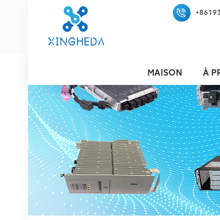
+8619
MAISON
À P