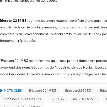
minimiser les temps d'arrêt du réseau.
Ericsson 2219 B3
, comme tout notre matériel, bénéficie d'une garant
produits neufs ou de produits rénovés, nous achetons uniquement des 
respectueux de l'environnement. Tout cela est fourni au meilleur prix po
directement répercutée.
L'Ericsson 2219 B3 ne représente qu'un seul produit dans notre portefeu
comprend des noms très connus de l'industrie, tels que Nokia, Huawei, ZT
avons beaucoup d'inventaire, merci beaucoup de le partager avec les c
MOTS CLÉS :
Ericsson 2219 B3
Ericsson2219B3
Eri
Ericsson KRC161 619/1
2219 B3
KRC161 619/1