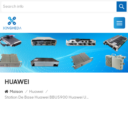
HUAWEI
Maison
/
Huawei
/
Station De Base Huawei BBU5900 Huawei UPEUe 02311TVH WD2M0UPEUE00 Unité D'interface Alimentation Et Environnement