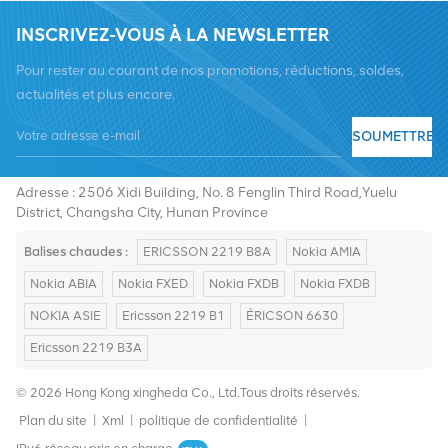
INSCRIVEZ-VOUS À LA NEWSLETTER
Pour rester au courant de nos promotions, réductions, soldes,
actualités et plus encore.
SOUMETTRE
Tél :
+8619376997331
E-mail :
summer@chinaxingheda.com
Adresse : 2506 Xidi Building, No. 8 Fenglin Third Road,Yuelu
District, Changsha City, Hunan Province
Balises chaudes :
ERICSSON 2219 B8A
Nokia AMIA
Nokia ABIA
Nokia FXED
Nokia FXDB
Nokia FXDB
NOKIA ASIE
Ericsson 2219 B1
ÉRICSON 6630
Ericsson 2219 B3A
© 2026 Hong Kong xingheda Co., Ltd.Tous droits réservés.
Plan du site
|
Xml
|
politique de confidentialité
|